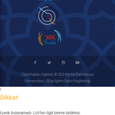
Tüm Hakları Saklıdır © 2024 İzmir Demokrasi
Üniversitesi / Bilgi İşlem Daire Başkanlığı
!
Dikkat
İçerik bulunamadı. Lütfen ilgili birime bildiriniz.